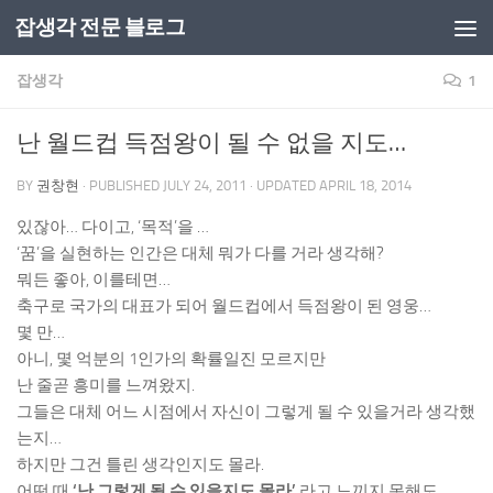
잡생각 전문 블로그
Skip to content
잡생각
1
난 월드컵 득점왕이 될 수 없을 지도…
BY
권창현
· PUBLISHED
JULY 24, 2011
· UPDATED
APRIL 18, 2014
있잖아… 다이고, ‘목적’을 …
‘꿈’을 실현하는 인간은 대체 뭐가 다를 거라 생각해?
뭐든 좋아, 이를테면…
축구로 국가의 대표가 되어 월드컵에서 득점왕이 된 영웅…
몇 만…
아니, 몇 억분의 1인가의 확률일진 모르지만
난 줄곧 흥미를 느껴왔지.
그들은 대체 어느 시점에서 자신이 그렇게 될 수 있을거라 생각했
는지…
하지만 그건 틀린 생각인지도 몰라.
어떤 때
‘난 그렇게 될 수 있을지도 몰라’
라고 느끼지 못해도,