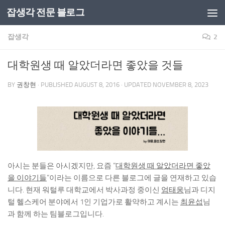
잡생각 전문 블로그
Skip to content
잡생각
2
대학원생 때 알았더라면 좋았을 것들
BY
권창현
· PUBLISHED
AUGUST 8, 2016
· UPDATED
NOVEMBER 8, 2023
아시는 분들은 아시겠지만, 요즘 “
대학원생 때 알았더라면 좋았
을 이야기들
“이라는 이름으로 다른 블로그에 글을 연재하고 있습
니다. 현재 워털루 대학교에서 박사과정 중이신
엄태웅
님과 디지
털 헬스케어 분야에서 1인 기업가로 활약하고 계시는
최윤섭
님
과 함께 하는 팀블로그입니다.