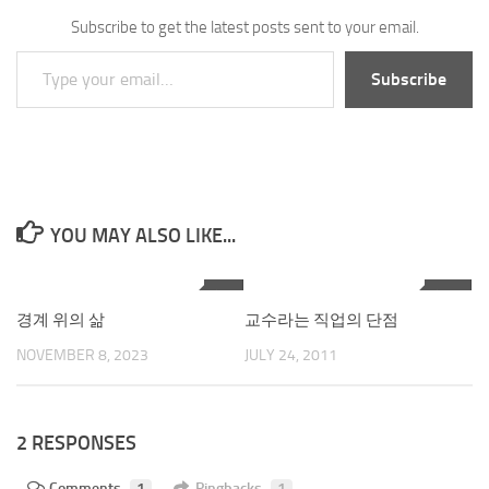
Subscribe to get the latest posts sent to your email.
Type your email…
Subscribe
YOU MAY ALSO LIKE...
9
13
경계 위의 삶
교수라는 직업의 단점
NOVEMBER 8, 2023
JULY 24, 2011
2 RESPONSES
Comments
1
Pingbacks
1